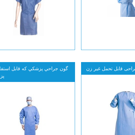
احی قابل تحمل غیر زن
گون جراحي پزشکي که قابل استفاد
پز