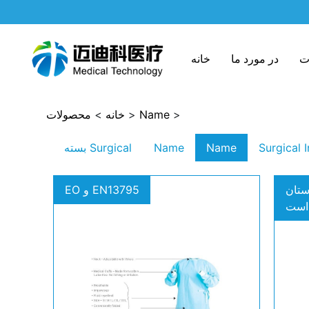
ت
در مورد ما
خانه
>
Name
>
خانه
>
محصولات
Surgical 
Name
Name
بسته Surgical
ستان
EO و EN13795
 است