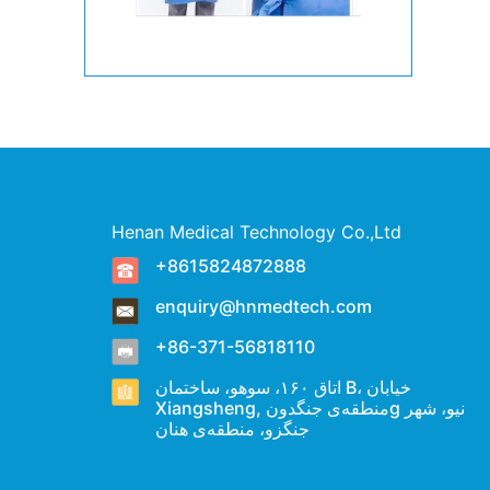
Henan Medical Technology Co.,Ltd
+8615824872888
enquiry@hnmedtech.com
+86-371-56818110
اتاق ۱۶۰، سوهو، ساختمان B، خیابان
Xiangsheng, منطقه‌ی جنگدونg نیو، شهر
جنگزو، منطقه‌ی هنان