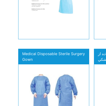
ه از
Medical Disposable Sterile Surgery
شکي
Gown