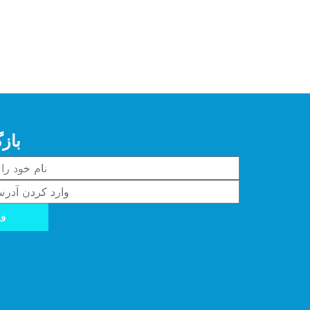
باز
فر