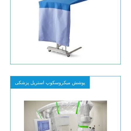
پوشش میکروسکوپ استریل پزشکی