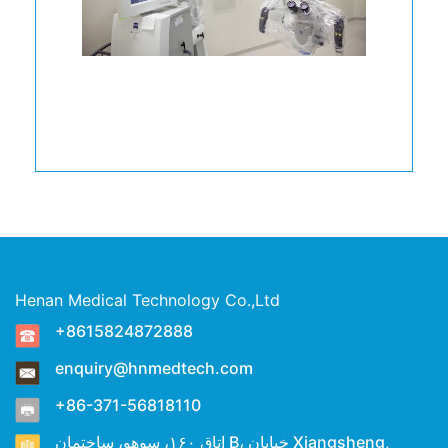
Henan Medical Technology Co.,Ltd
+8615824872888
enquiry@hnmedtech.com
+86-371-56818110
اتاق ۱۶۰، سوهو، ساختمان B، خیابان Xiangsheng,