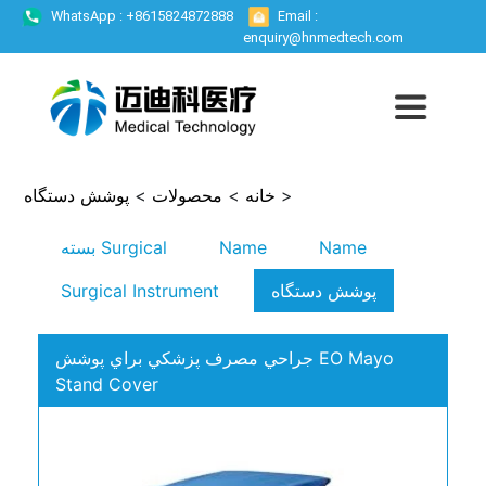
WhatsApp : +8615824872888
Email :
enquiry@hnmedtech.com
پوشش دستگاه
>
محصولات
>
خانه
>
بسته Surgical
Name
Name
Surgical Instrument
پوشش دستگاه
جراحي مصرف پزشکي براي پوشش EO Mayo
Stand Cover