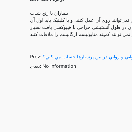
بیماران با رنج شدت
 هیموگولوبین زیر از ۶۰ گ/ل نمی‌توانند روی آن عمل کنند، و با کلینیک باید اول آنēmی را اصلاح کنند، که ترجیح
اران در طول آنستیشی جراحی با هیپوکسی بافت بسیار
ني و رواني در بين پرستارها حساب مي کني؟
Prev:
بعدی: No Information