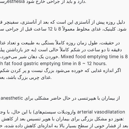
رسد که متوقف شود وقتی بیمار واقعاً تفاوت نسبت به ناesthesia دارد و باید از جراحی خارج شود.
دلیل روزه پیش از آناستزی این است که بعد از آناستزی، سفینچر قلبی
در حقیقت، طول زمان روزه کاملاً بستگی به طبیعت و تعداد غذا
دقیقه تا دو ساعت در شکم کاملاً خالی است (به جز بازداشتن پیل
خوردن یک دهان شیر می‌خورد، نوشیدن یک د
gh fat food gastric emptying time in 8 ~ 12 hours.
اگر اندازه غذایی که خورده می‌شود بزرگ نیست و پر کردن شک
غذای چربی بزرگ باشد، بعد از 4-6 ساعت غذا در واقع از شکم خالی شده است.
با این حال، با وجود بنیاد 
or volume vasodilation) هنوز دو مشکل بزرگی برای بیماران با هوپر تنسیس بعد از کاهش فشار خونشان وجود دارد: