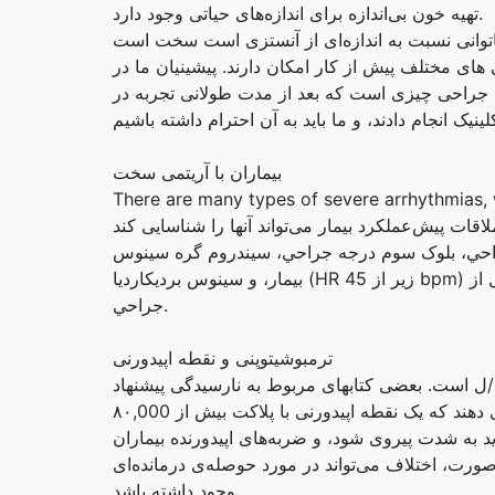
تهیه خون بی‌اندازه برای اندازه‌های حیاتی وجود دارد.
 های مختلف پیش از کار امکان دارند. پیشینیان ما در
 جراحی چیزی است که بعد از مدت طولانی تجربه در
بیماران با آریتمی سخت
There are many types of severe arrhythmias,
 جراحي، بلوک سوم درجه جراحي، سيندروم گره سينوس
بيمار، و سينوس برديکارديا (HR زير از 45 bpm) بايد با يه پيسماکر تعمير بشه، يا حداقل يه پيسماکر موقتي قبل از
جراحي.
ترمبوشیتوپنی و نقطه اپیدورنی
ی می گویند که ارزش معمولی پلاکت بیش از ۱ میلیون/ل است. بعضی کتابهای مربوط به نارسیدگی پیشنهاد
به شدت پیروی شود، و ضربه‌های اپیدورنده بیماران
صورت، اختلاف می‌تواند در مورد حوصله‌ی درمانده‌ای
وجود داشته باشد.