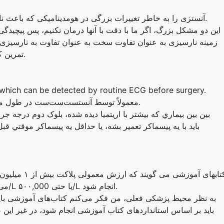
آنستزی را به خاطر تغییرات بزرگی در هومدینامیکی که باعث ناتوانی نسبت به اندازه‌ای از آنستزی است سخت است.
این دو مشکل بزرگ، اگر ما با دقت با آنها درمان نکنیم، پس پیچیدگی
زمینه نارسیزی به عنوان تفاوت سخت به عنوان تفاوت به نارسیزی
تمرین کلینیک انجام دادند، و ما باید به آن احترام داشته باشیم.
 which can be detected by routine ECG before surgery.
معمولاً توسط آنستست‌ست‌ست در طول ملاقات پیش‌عملکرد بیمار می‌تواند آنها را شناسایی کند.
بين بين بيماري که بيشتر با اريتميا ديده شده، بلوک دوم درجه
کتابهای آموزش
می دهند که یک نقطه اپیدورنی با پلاکت بیش از ۸۰,000/L یا حتی ۵۰۰,000/L انجام شود.
به نظر محیط پزشکی فعلی، من فکر می‌کنم کتاب‌های آموزشی باید 
باید بر اساس استانداردهای کتاب آموزشی انجام شود، در غیر این 