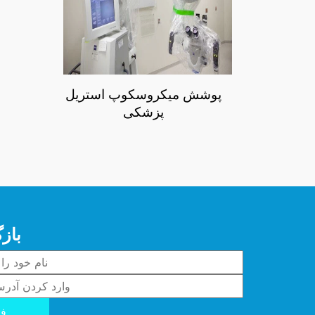
پوشش میکروسکوپ استریل
پزشکی
باز
فر