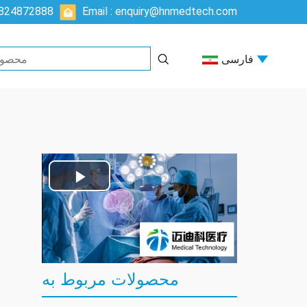
5824872888
Email : enquiry@hnmedtech.com
فارسی
Play
Video
محصولات مربوط به