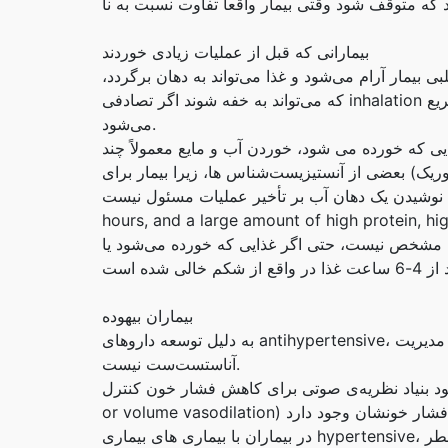
بیمارانی که قبل از عملیات زیادی خوردند
 بیمار آرام می‌شود و غذا می‌تواند به دهان برگردد،
که می‌تواند به خفه شوند اگر تصادفی inhalation شود. کلینیک، غذای مخلوط معمولاً 8 تا 12 ساعت قبل از جراحی سریع
می‌شود.
یی که خورده می شود، خوردن آب و مایع معمولاً چند
وریک) بعضی از آنستیزیست‌شناس ها، زیرا بیمار برای
هان آب بر تأخیر عملیات مسئول نیست. Mixed food emptying time is 8
hours, and a large amount of high protein, hi
م مشخص نیست، حتی اگر غذایی که خورده می‌شود یا
بيماران بيهوده
به دلیل توسعه داروهای antihypertensive، مدیریت anesthetic از بیماران با هیپرتنسی در حال حاضر مشکلی برای
آناستست‌ست نیست.
نظریه‌ی صوتی برای کاهش فشار خون کنترل (وازودیلات سیستم‌های arterial vasodilatation
در بیماران با بیماری های بیماری hypertensive، بعد از فشار خونی از سطح بسیار بالا به اندازه‌ای کاهش داده شده، خطر