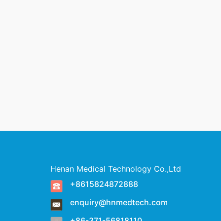
Henan Medical Technology Co.,Ltd
+8615824872888
enquiry@hnmedtech.com
+86-371-56818110